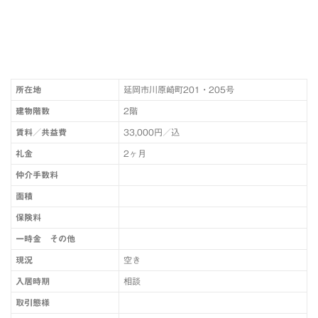
所在地
延岡市川原崎町201・205号
建物階数
2階
賃料／共益費
33,000円／込
礼金
2ヶ月
仲介手数料
面積
保険料
一時金 その他
現況
空き
入居時期
相談
取引態様